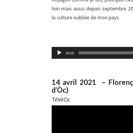
loin mais aussi depuis septembre 20
la culture oubliée de mon pays.
Lecteur
00:00
audio
14 avril 2021 – Florença
d’Òc)
TéVéOc