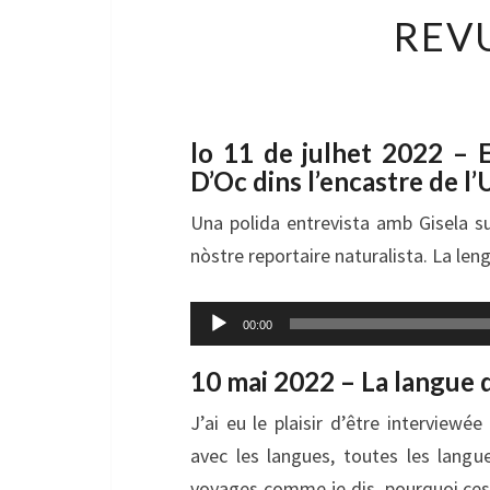
REV
lo 11 de julhet 2022 – 
D’Oc dins l’encastre de l
Una polida entrevista amb Gisela s
nòstre reportaire naturalista. La leng
Lecteur
00:00
audio
10 mai 2022 – La langue 
J’ai eu le plaisir d’être interview
avec les langues, toutes les langu
voyages comme je dis, pourquoi ces 