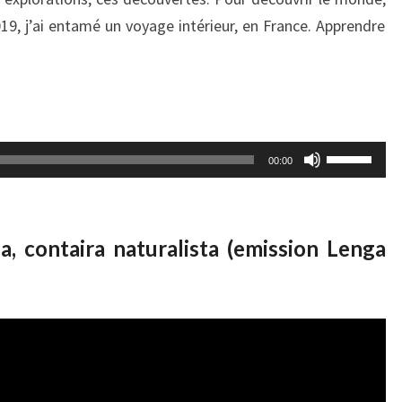
diminuer
19, j’ai entamé un voyage intérieur, en France. Apprendre
le
volume.
Utilisez
00:00
les
flèches
haut/bas
pour
, contaira naturalista (emission Lenga
augmente
ou
diminuer
le
volume.