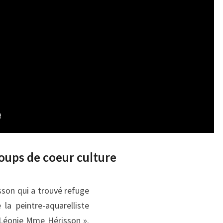
coups de coeur culture
isson qui a trouvé refuge
la peintre-aquarelliste
 Léonie Mme Hérisson ».