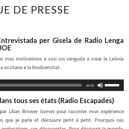
REVUE
UE DE PRESSE
DE
PRESSE
Entrevistada per Gisela de Radio Lenga
’UOE
us mas motivations e cosi soi venguda a crear la Leònia
a occitana e la biodiversitat.
Utilisez
00:00
les
flèches
dans tous ses états (Radio Escapades)
haut/bas
ée par Lilian Brower Gomez pour raconter mon expérience
pour
augmente
es que je parle et découvre petit à petit. Pourquoi ces
ou
explorations, ces découvertes. Pour découvrir le monde,