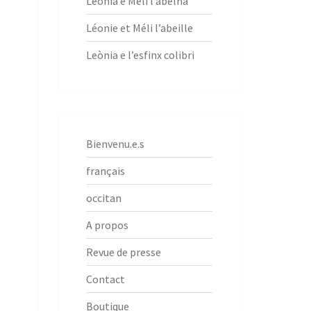
Leònia e Meli l’abelha
Léonie et Méli l’abeille
Leònia e l’esfinx colibri
Bienvenu.e.s
français
occitan
A propos
Revue de presse
Contact
Boutique