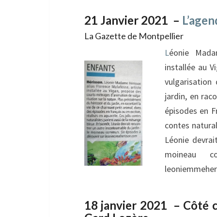
21 Janvier 2021 –
L’agend
La Gazette de Montpellier
L
éonie Madam
installée au 
vulgarisation
jardin, en rac
épisodes en Fr
contes natural
Léonie devrait
moineau c
leoniemmeher
18 janvier 2021 – Côté c